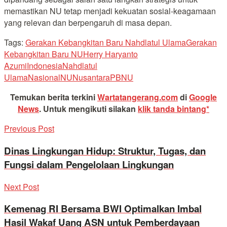
memastikan NU tetap menjadi kekuatan sosial-keagamaan
yang relevan dan berpengaruh di masa depan.
Tags:
Gerakan Kebangkitan Baru Nahdlatul Ulama
Gerakan
Kebangkitan Baru NU
Herry Haryanto
Azumi
Indonesia
Nahdlatul
Ulama
Nasional
NU
Nusantara
PBNU
Temukan berita terkini
Wartatangerang.com
di
Google
News
.
Untuk mengikuti silakan
klik tanda bintang*
Previous Post
Dinas Lingkungan Hidup: Struktur, Tugas, dan
Fungsi dalam Pengelolaan Lingkungan
Next Post
Kemenag RI Bersama BWI Optimalkan Imbal
Hasil Wakaf Uang ASN untuk Pemberdayaan