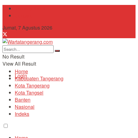
Tentang Kami
Contact
Jumat, 7 Agustus 2026
No Result
View All Result
Home
Login
Kabupaten Tangerang
Kota Tangerang
Kota Tangsel
Banten
Nasional
Indeks
Home