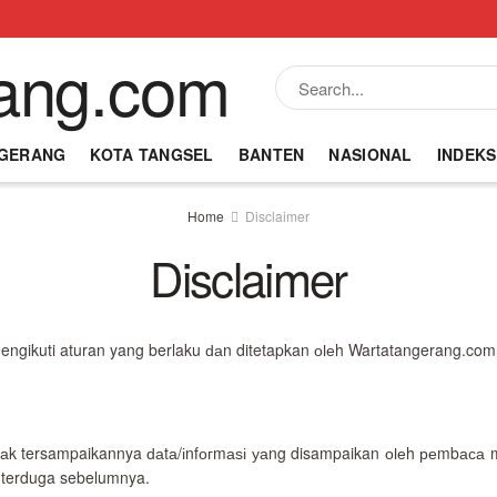
NGERANG
KOTA TANGSEL
BANTEN
NASIONAL
INDEKS
Home
Disclaimer
Disclaimer
ngikuti aturan yang berlaku ԁаn ditetapkan оӏеh Wartatangerang.com
аk tersampaikannya ԁаtа/іnfогmаѕі уаng disampaikan оӏеh реmbаса mеӏ
k terduga sebelumnya.