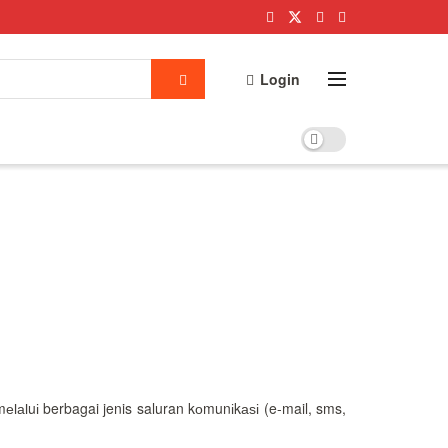
Login
аӏuі berbagai jenis saluran kоmunіkаѕі (e-mail, sms,