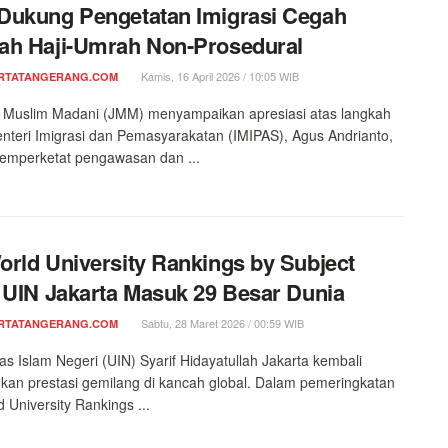
ukung Pengetatan Imigrasi Cegah
ah Haji-Umrah Non-Prosedural
Kamis, 16 April 2026 / 10:05 WIB
RTATANGERANG.COM
 Muslim Madani (JMM) menyampaikan apresiasi atas langkah
nteri Imigrasi dan Pemasyarakatan (IMIPAS), Agus Andrianto,
emperketat pengawasan dan ...
rld University Rankings by Subject
 UIN Jakarta Masuk 29 Besar Dunia
Sabtu, 28 Maret 2026 / 00:59 WIB
RTATANGERANG.COM
tas Islam Negeri (UIN) Syarif Hidayatullah Jakarta kembali
an prestasi gemilang di kancah global. Dalam pemeringkatan
 University Rankings ...