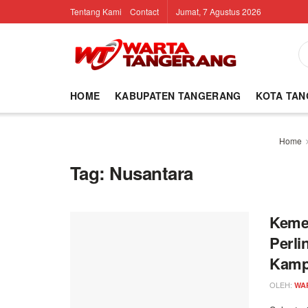
Tentang Kami
Contact
Jumat, 7 Agustus 2026
HOME
KABUPATEN TANGERANG
KOTA TA
Home
Tag:
Nusantara
Keme
Perli
Kamp
OLEH:
WA