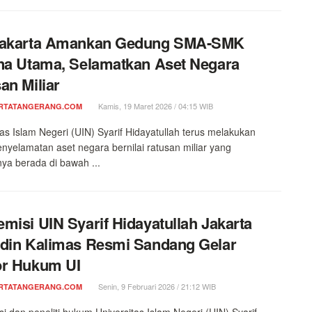
Jakarta Amankan Gedung SMA-SMK
na Utama, Selamatkan Aset Negara
an Miliar
Kamis, 19 Maret 2026 / 04:15 WIB
RTATANGERANG.COM
tas Islam Negeri (UIN) Syarif Hidayatullah terus melakukan
nyelamatan aset negara bernilai ratusan miliar yang
ya berada di bawah ...
misi UIN Syarif Hidayatullah Jakarta
din Kalimas Resmi Sandang Gelar
or Hukum UI
Senin, 9 Februari 2026 / 21:12 WIB
RTATANGERANG.COM
i dan peneliti hukum Universitas Islam Negeri (UIN) Syarif