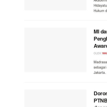
Hidayatu
Hukum da
MI d
Pengh
Awar
OLEH:
WA
Madrasa
sebagai 
Jakarta.
Doron
PTNBH