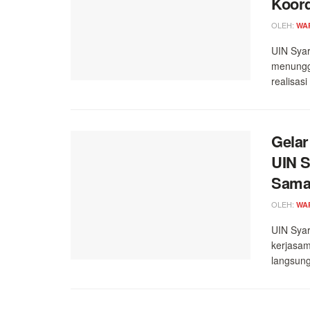
Koord
OLEH:
WA
UIN Syar
menunggu
realisas
Gelar
UIN S
Sama 
OLEH:
WA
UIN Syar
kerjasam
langsung