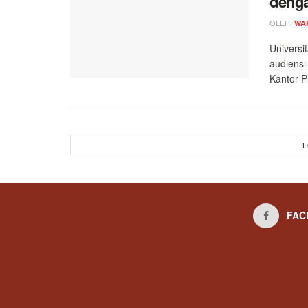
deng
OLEH:
WA
Universi
audiensi
Kantor Pu
L
FAC