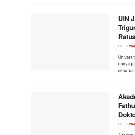
UIN 
Trigu
Ratus
OLEH:
WA
Universi
upaya pe
seharusn
Akade
Fathu
Dokt
OLEH:
WA
Akademis