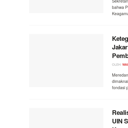
Sekreta
bahwa P
Keagamaa
Keteg
Jakar
Pemb
OLEH:
WA
Meredany
dimaknai
fondasi 
Reali
UIN S