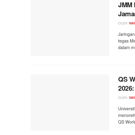
JMM D
Jama
OLEH:
WA
Jaringan
tegas Me
dalam m
QS Wo
2026:
OLEH:
WA
Universi
menorehk
QS World