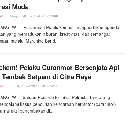
rasi Muda
Minggu, 26 Juli 2026 / 20:02 WIB
KI
NG, WT – Paramount Petals kembali menghadirkan agenda
kan yang memadukan hiburan, kreativitas, dan semangat
aan melalui Marching Band...
kam! Pelaku Curanmor Bersenjata Api
 Tembak Satpam di Citra Raya
Jumat, 24 Juli 2026 / 20:22 WIB
KI
NG, WT - Satuan Reserse Kriminal Polresta Tangerang
mendalami kasus pencurian kendaraan bermotor (curanmor)
arnai aksi penembakan di...