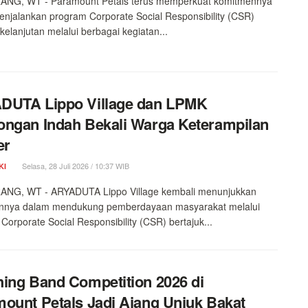
NG, WT - Paramount Petals terus memperkuat komitmennya
njalankan program Corporate Social Responsibility (CSR)
kelanjutan melalui berbagai kegiatan...
DUTA Lippo Village dan LPMK
ngan Indah Bekali Warga Keterampilan
er
Selasa, 28 Juli 2026 / 10:37 WIB
KI
NG, WT - ARYADUTA Lippo Village kembali menunjukkan
nnya dalam mendukung pemberdayaan masyarakat melalui
Corporate Social Responsibility (CSR) bertajuk...
ing Band Competition 2026 di
ount Petals Jadi Ajang Unjuk Bakat