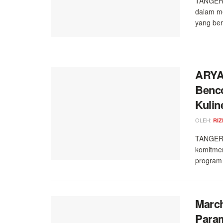
TANGERA
dalam me
yang ber
ARYA
Benco
Kulin
OLEH:
RIZ
TANGERA
komitme
program 
March
Param