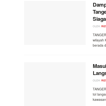
Damp
Tange
Siag
OLEH:
RIZ
TANGERA
wilayah
berada di
Masuk
Lang
OLEH:
RIZ
TANGERA
tol lang
kawasan 