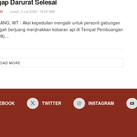
ap Darurat Selesai
Jumat, 3 Juli 2026 / 18:25 WIB
KI
NG, WT - Aksi kepedulian mengalir untuk personil gabungan
ngah berjuang menjinakkan kobaran api di Tempat Pembuangan
A)...
OAD MORE
EBOOK
TWITTER
INSTAGRAM