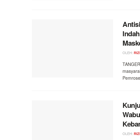
Antis
Indah
Mask
OLEH:
RIZ
TANGERA
masyara
Pemroses
Kunju
Wabup
Keba
OLEH:
RIZ