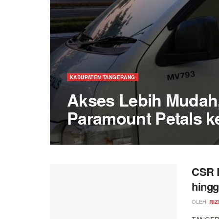
KABUPATEN TANGERANG
Akses Lebih Mudah,
Paramount Petals k
CSR P
hing
OLEH:
RIZ