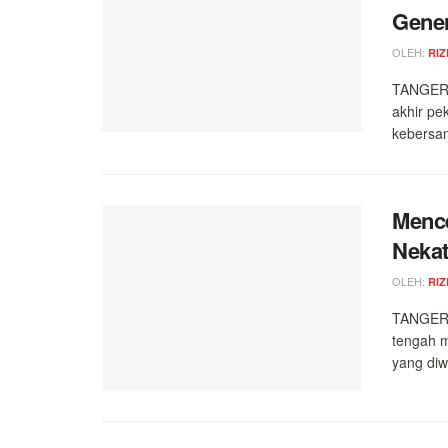
Gene
OLEH:
RIZ
TANGERA
akhir pe
kebersam
Mence
Nekat
OLEH:
RIZ
TANGERA
tengah 
yang diw