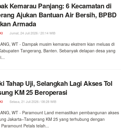
ak Kemarau Panjang: 6 Kecamatan di
rang Ajukan Bantuan Air Bersih, BPBD
akan Armada
Jumat, 24 Juli 2026 / 20:14 WIB
KI
NG, WT - Dampak musim kemarau ekstrem kian meluas di
 Kabupaten Tangerang, Banten. Sebanyak delapan desa yang
...
i Tahap Uji, Selangkah Lagi Akses Tol
sung KM 25 Beroperasi
Selasa, 21 Juli 2026 / 08:28 WIB
KI
NG, WT - Paramount Land memastikan pembangunan akses
sung Jakarta–Tangerang KM 25 yang terhubung dengan
Paramount Petals telah...