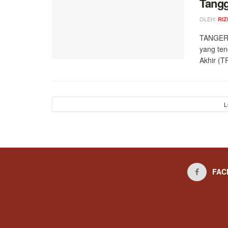
Tangg
OLEH:
RIZ
TANGERA
yang te
Akhir (TP
L
FAC