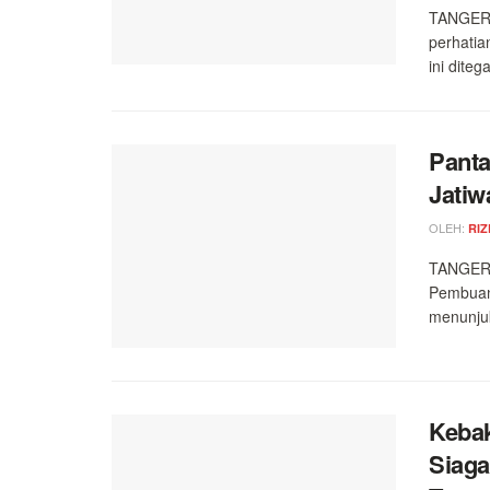
TANGERA
perhatia
ini diteg
Panta
Jatiw
OLEH:
RIZ
TANGERA
Pembuang
menunjuk
Kebak
Siaga