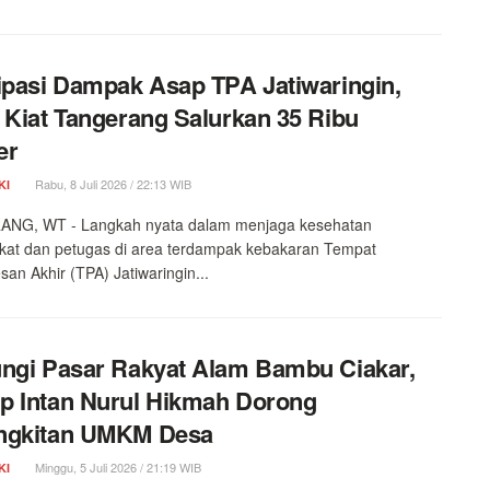
ipasi Dampak Asap TPA Jatiwaringin,
 Kiat Tangerang Salurkan 35 Ribu
er
Rabu, 8 Juli 2026 / 22:13 WIB
KI
NG, WT - Langkah nyata dalam menjaga kesehatan
kat dan petugas di area terdampak kebakaran Tempat
an Akhir (TPA) Jatiwaringin...
ngi Pasar Rakyat Alam Bambu Ciakar,
 Intan Nurul Hikmah Dorong
ngkitan UMKM Desa
Minggu, 5 Juli 2026 / 21:19 WIB
KI