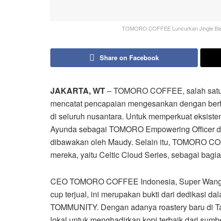
TOMORO COFFEE Luncurkan Jingle Baru
Share on Facebook
JAKARTA, WT
– TOMORO COFFEE, salah satu j
mencatat pencapaian mengesankan dengan berhas
di seluruh nusantara. Untuk memperkuat eks
Ayunda sebagai TOMORO Empowering Officer d
dibawakan oleh Maudy. Selain itu, TOMORO CO
mereka, yaitu Celtic Cloud Series, sebagai bagian
CEO TOMORO COFFEE Indonesia, Super Wang, m
cup terjual, ini merupakan bukti dari dedikasi d
TOMMUNITY. Dengan adanya roastery baru di Ta
lokal untuk menghadirkan kopi terbaik dari sumb