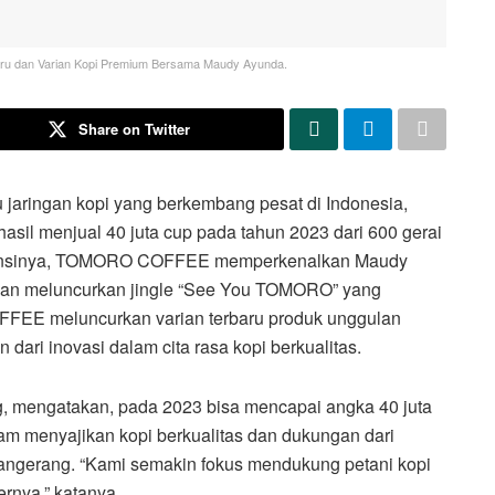
 dan Varian Kopi Premium Bersama Maudy Ayunda.
Share on Twitter
aringan kopi yang berkembang pesat di Indonesia,
il menjual 40 juta cup pada tahun 2023 dari 600 gerai
istensinya, TOMORO COFFEE memperkenalkan Maudy
an meluncurkan jingle “See You TOMORO” yang
FFEE meluncurkan varian terbaru produk unggulan
 dari inovasi dalam cita rasa kopi berkualitas.
engatakan, pada 2023 bisa mencapai angka 40 juta
alam menyajikan kopi berkualitas dan dukungan dari
ngerang. “Kami semakin fokus mendukung petani kopi
ernya,” katanya.