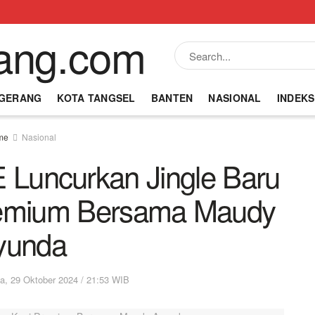
NGERANG
KOTA TANGSEL
BANTEN
NASIONAL
INDEKS
me
Nasional
ncurkan Jingle Baru
remium Bersama Maudy
yunda
a, 29 Oktober 2024 / 21:53 WIB