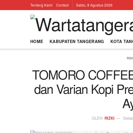
Tentang Kami
Contact
Sabtu, 8 Agustus 2026
HOME
KABUPATEN TANGERANG
KOTA TA
Ho
TOMORO COFFEE Lu
dan Varian Kopi P
A
OLEH:
RIZKI
Selas