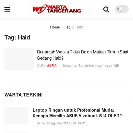
Home
Tag
Haid
Tag:
Haid
Benarkah Wanita Tidak Boleh Makan Timun Saat
Sedang Haid?
OLEH:
SOFIA
Selasa, 27 September 2022 / 13:26 WIB
WARTA TERKINI
Laptop Ringan untuk Profesional Muda:
Kenapa Memilih ASUS Vivobook S14 OLED?
Senin, 10 Agustus 2026 / 08:39 WIB