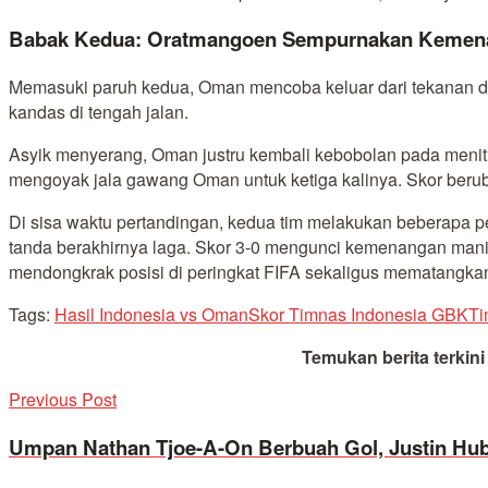
Babak Kedua: Oratmangoen Sempurnakan Kemen
Memasuki paruh kedua, Oman mencoba keluar dari tekanan dan
kandas di tengah jalan.
Asyik menyerang, Oman justru kembali kebobolan pada menit
mengoyak jala gawang Oman untuk ketiga kalinya. Skor berub
Di sisa waktu pertandingan, kedua tim melakukan beberapa pe
tanda berakhirnya laga. Skor 3-0 mengunci kemenangan manis
mendongkrak posisi di peringkat FIFA sekaligus mematangkan
Tags:
Hasil Indonesia vs Oman
Skor Timnas Indonesia GBK
Ti
Temukan berita terkin
Previous Post
Umpan Nathan Tjoe-A-On Berbuah Gol, Justin Hu