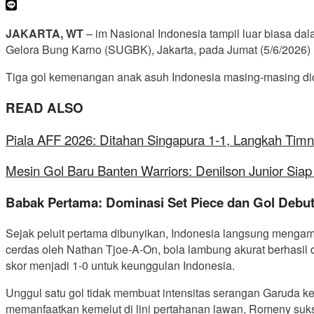
JAKARTA, WT
– im Nasional Indonesia tampil luar biasa da
Gelora Bung Karno (SUGBK), Jakarta, pada Jumat (5/6/2026)
Tiga gol kemenangan anak asuh Indonesia masing-masing di
READ ALSO
Piala AFF 2026: Ditahan Singapura 1-1, Langkah Timn
Mesin Gol Baru Banten Warriors: Denilson Junior Si
Babak Pertama: Dominasi Set Piece dan Gol Deb
Sejak peluit pertama dibunyikan, Indonesia langsung mengambi
cerdas oleh Nathan Tjoe-A-On, bola lambung akurat berhasil
skor menjadi 1-0 untuk keunggulan Indonesia.
Unggul satu gol tidak membuat intensitas serangan Garuda k
memanfaatkan kemelut di lini pertahanan lawan, Romeny suk