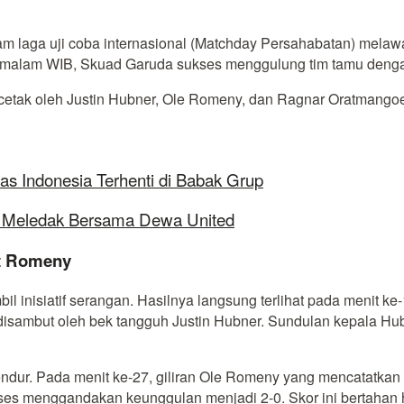
lam laga uji coba internasional (Matchday Persahabatan) mela
 malam WIB, Skuad Garuda sukses menggulung tim tamu dengan
cetak oleh Justin Hubner, Ole Romeny, dan Ragnar Oratmango
as Indonesia Terhenti di Babak Grup
ap Meledak Bersama Dewa United
ut Romeny
l inisiatif serangan. Hasilnya langsung terlihat pada menit k
 disambut oleh bek tangguh Justin Hubner. Sundulan kepala Hu
endur. Pada menit ke-27, giliran Ole Romeny yang mencatatkan
ses menggandakan keunggulan menjadi 2-0. Skor ini bertahan 