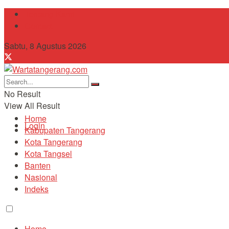
Tentang Kami
Contact
Sabtu, 8 Agustus 2026
No Result
View All Result
Home
Login
Kabupaten Tangerang
Kota Tangerang
Kota Tangsel
Banten
Nasional
Indeks
Home