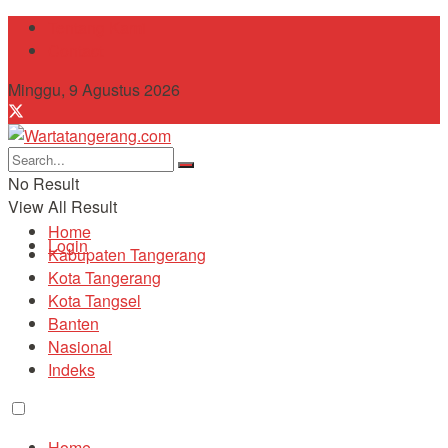
Tentang Kami
Contact
Minggu, 9 Agustus 2026
No Result
View All Result
Home
Login
Kabupaten Tangerang
Kota Tangerang
Kota Tangsel
Banten
Nasional
Indeks
Home