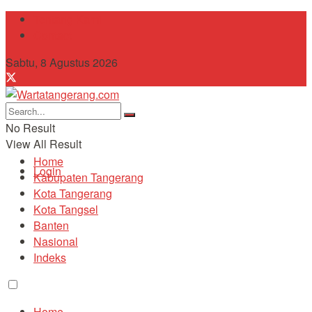
Tentang Kami
Contact
Sabtu, 8 Agustus 2026
No Result
View All Result
Home
Login
Kabupaten Tangerang
Kota Tangerang
Kota Tangsel
Banten
Nasional
Indeks
Home