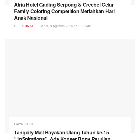
Atria Hotel Gading Serpong & Greebel Gelar
Family Coloring Competition Meriahkan Hari
Anak Nasional
OLEH:
RIZKI
Senin, 3 Agustus 2026 / 13:32 WIB
GAYA HIDUP
Tangcity Mall Rayakan Ulang Tahun ke-15
“1n5pirations”, Ada Konser Rony Parulian