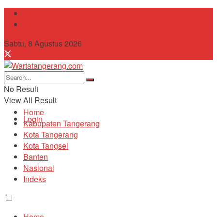
Tentang Kami
Contact
Sabtu, 8 Agustus 2026
No Result
View All Result
Home
Login
Kabupaten Tangerang
Kota Tangerang
Kota Tangsel
Banten
Nasional
Indeks
Home