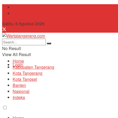
Tentang Kami
Contact
Sabtu, 8 Agustus 2026
No Result
View All Result
Home
Login
Kabupaten Tangerang
Kota Tangerang
Kota Tangsel
Banten
Nasional
Indeks
Home