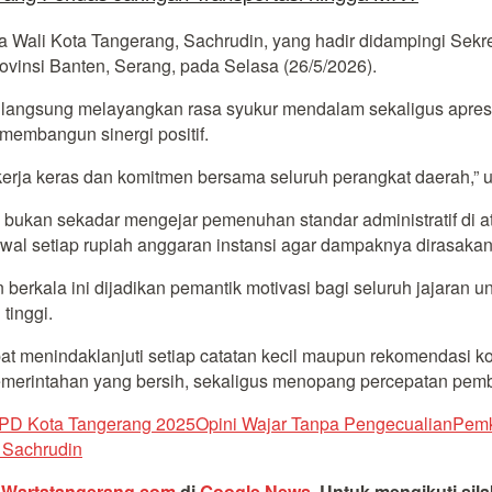
ada Wali Kota Tangerang, Sachrudin, yang hadir didampingi Se
vinsi Banten, Serang, pada Selasa (26/5/2026).
langsung melayangkan rasa syukur mendalam sekaligus apresias
 membangun sinergi positif.
 kerja keras dan komitmen bersama seluruh perangkat daerah,” 
ukan sekadar mengejar pemenuhan standar administratif di ata
al setiap rupiah anggaran instansi agar dampaknya dirasakan
rkala ini dijadikan pemantik motivasi bagi seluruh jajaran un
tinggi.
 menindaklanjuti setiap catatan kecil maupun rekomendasi kon
 pemerintahan yang bersih, sekaligus menopang percepatan pe
PD Kota Tangerang 2025
Opini Wajar Tanpa Pengecualian
Pemk
 Sachrudin
i
Wartatangerang.com
di
Google News
.
Untuk mengikuti sil