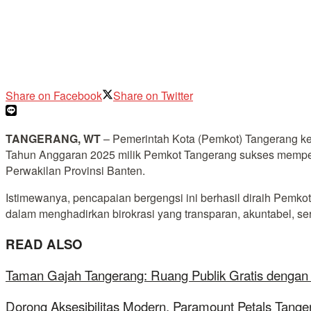
Share on Facebook
Share on Twitter
TANGERANG, WT
– Pemerintah Kota (Pemkot) Tangerang ke
Tahun Anggaran 2025 milik Pemkot Tangerang sukses memper
Perwakilan Provinsi Banten.
Istimewanya, pencapaian bergengsi ini berhasil diraih Pemko
dalam menghadirkan birokrasi yang transparan, akuntabel, se
READ ALSO
Taman Gajah Tangerang: Ruang Publik Gratis dengan
Dorong Aksesibilitas Modern, Paramount Petals Tange