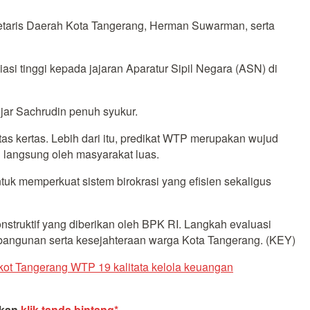
kretaris Daerah Kota Tangerang, Herman Suwarman, serta
i tinggi kepada jajaran Aparatur Sipil Negara (ASN) di
ujar Sachrudin penuh syukur.
s kertas. Lebih dari itu, predikat WTP merupakan wujud
 langsung oleh masyarakat luas.
tuk memperkuat sistem birokrasi yang efisien sekaligus
struktif yang diberikan oleh BPK RI. Langkah evaluasi
mbangunan serta kesejahteraan warga Kota Tangerang. (KEY)
ot Tangerang WTP 19 kali
tata kelola keuangan
akan
klik tanda bintang*