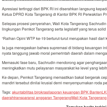
Apresiasi tertinggi dari BPK RI ini diserahkan langsung kep
Ketua DPRD Kota Tangerang di Kantor BPK RI Perwakilan Pro
Selepas prosesi penyerahan, Wali Kota Tangerang Sachrudin 
lingkungan Pemkot Tangerang serta legislatif yang terus solid
“Raihan Opini WTP ke-19 berturut-turut merupakan hasil dari
Ia juga menegaskan bahwa supremasi di bidang keuangan ini b
nyata tanggung jawab moral pemerintah daerah dalam mengaw
Memasuki fase baru, Sachrudin mendorong agar penghargaan be
meningkatkan mutu pelayanan masyarakat ke level yang lebih 
Ke depan, Pemkot Tangerang memastikan bakal bergerak cepat
mandiri tersebut dinilai krusial demi menyempurnakan roda
Tags:
akuntabilitas birokrasi
laporan keuangan BPK Banten
LK
daerah
transparansi anggaran Tangerang
Wali Kota Tangerang
Temukan berita terkin