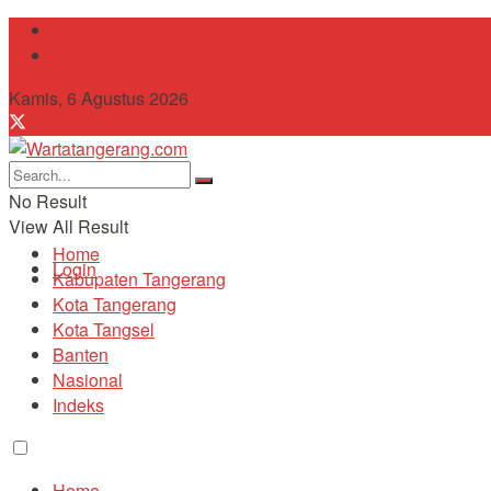
Tentang Kami
Contact
Kamis, 6 Agustus 2026
No Result
View All Result
Home
Login
Kabupaten Tangerang
Kota Tangerang
Kota Tangsel
Banten
Nasional
Indeks
Home