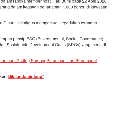
, dalam rangka memperingati Hari Bumi pada 22 April 2026,
gerang dalam kegiatan penanaman 1.000 pohon di kawasan
 Cihuni, sekaligus memperkuat kepedulian terhadap
erapan prinsip ESG (Environmental, Social, Governance)
atau Sustainable Development Goals (SDGs) yang menjadi
ramount Gading Serpong
Paramount Land
Paramount
akan
klik tanda bintang*