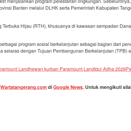
aktif menjalankan program pelestarian lingkungan. Sebelumnya
ovinsi Banten melalui DLHK serta Pemerintah Kabupaten Tan
ng Terbuka Hijau (RTH), khususnya di kawasan sempadan Danau
erbagai program sosial berkelanjutan sebagai bagian dari pen
uga selaras dengan Tujuan Pembangunan Berkelanjutan (TPB) 
ramount Land
hewan kurban Paramount Land
Idul Adha 2026
Pa
i
Wartatangerang.com
di
Google News
.
Untuk mengikuti sil