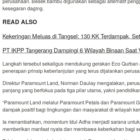
perusahaan. Besek bambu digunakan sebagai alternatif pengga
kesegaran daging.
READ ALSO
Kekeringan Meluas di Tangsel: 130 KK Terdampak, Se
PT IKPP Tangerang Dampingi 6 Wilayah Binaan Saat Ve
Langkah tersebut sekaligus mendukung gerakan Eco Qurban ata
penerapan prinsip keberlanjutan yang terus dijalankan perus
Direktur Paramount Land, Norman Daulay mengatakan, perus
panjang yang berfokus pada tiga pilar utama, yakni pendidika
“Paramount Land melalui Paramount Petals dan Paramount G
dampak positif bagi lingkungan dan masyarakat di wilayah ke
Ia menambahkan, momentum Idul Adha menjadi sarana untuk m
memberikan manfaat nyata dan membawa keberkahan bagi sel