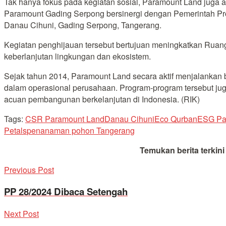
Tak hanya fokus pada kegiatan sosial, Paramount Land juga 
Paramount Gading Serpong bersinergi dengan Pemerintah Pr
Danau Cihuni, Gading Serpong, Tangerang.
Kegiatan penghijauan tersebut bertujuan meningkatkan Rua
keberlanjutan lingkungan dan ekosistem.
Sejak tahun 2014, Paramount Land secara aktif menjalankan b
dalam operasional perusahaan. Program-program tersebut j
acuan pembangunan berkelanjutan di Indonesia. (RIK)
Tags:
CSR Paramount Land
Danau Cihuni
Eco Qurban
ESG Pa
Petals
penanaman pohon Tangerang
Temukan berita terkin
Previous Post
PP 28/2024 Dibaca Setengah
Next Post