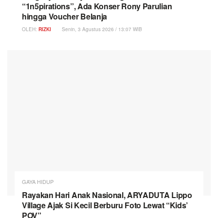
“1n5pirations”, Ada Konser Rony Parulian
hingga Voucher Belanja
OLEH:
RIZKI
Senin, 3 Agustus 2026 / 13:07 WIB
GAYA HIDUP
Rayakan Hari Anak Nasional, ARYADUTA Lippo
Village Ajak Si Kecil Berburu Foto Lewat “Kids’
POV”