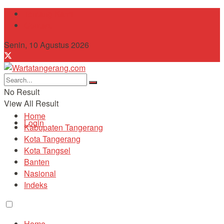
Tentang Kami
Contact
Senin, 10 Agustus 2026
No Result
View All Result
Home
Login
Kabupaten Tangerang
Kota Tangerang
Kota Tangsel
Banten
Nasional
Indeks
Home