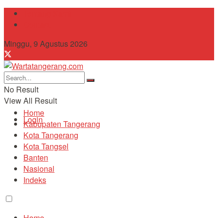
Tentang Kami
Contact
Minggu, 9 Agustus 2026
No Result
View All Result
Home
Login
Kabupaten Tangerang
Kota Tangerang
Kota Tangsel
Banten
Nasional
Indeks
Home