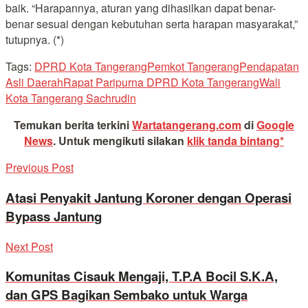
baik. “Harapannya, aturan yang dihasilkan dapat benar-
benar sesuai dengan kebutuhan serta harapan masyarakat,”
tutupnya. (*)
Tags:
DPRD Kota Tangerang
Pemkot Tangerang
Pendapatan
Asli Daerah
Rapat Paripurna DPRD Kota Tangerang
Wali
Kota Tangerang Sachrudin
Temukan berita terkini
Wartatangerang.com
di
Google
News
.
Untuk mengikuti silakan
klik tanda bintang*
Previous Post
Atasi Penyakit Jantung Koroner dengan Operasi
Bypass Jantung
Next Post
Komunitas Cisauk Mengaji, T.P.A Bocil S.K.A,
dan GPS Bagikan Sembako untuk Warga