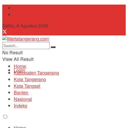
Tentang Kami
Contact
Sabtu, 8 Agustus 2026
No Result
View All Result
Home
Login
Kabupaten Tangerang
Kota Tangerang
Kota Tangsel
Banten
Nasional
Indeks
Home