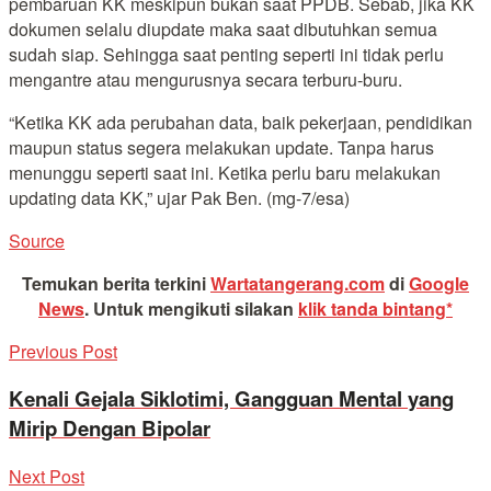
pembaruan KK meskipun bukan saat PPDB. Sebab, jika KK
dokumen selalu diupdate maka saat dibutuhkan semua
sudah siap. Sehingga saat penting seperti ini tidak perlu
mengantre atau mengurusnya secara terburu-buru.
“Ketika KK ada perubahan data, baik pekerjaan, pendidikan
maupun status segera melakukan update. Tanpa harus
menunggu seperti saat ini. Ketika perlu baru melakukan
updating data KK,” ujar Pak Ben. (mg-7/esa)
Source
Temukan berita terkini
Wartatangerang.com
di
Google
News
.
Untuk mengikuti silakan
klik tanda bintang*
Previous Post
Kenali Gejala Siklotimi, Gangguan Mental yang
Mirip Dengan Bipolar
Next Post