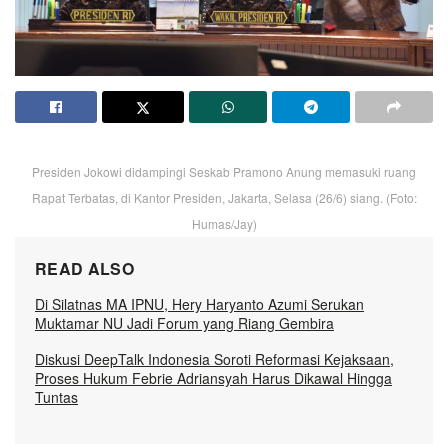
Presiden Jokowi didampingi Seskab Pramono Anung memasuki ruang
Rapat Terbatas, di Kantor Presiden, Jakarta, Selasa (26/6) siang. (Foto:
Humas/Jay)
READ ALSO
Di Silatnas MA IPNU, Hery Haryanto Azumi Serukan
Muktamar NU Jadi Forum yang Riang Gembira
Diskusi DeepTalk Indonesia Soroti Reformasi Kejaksaan,
Proses Hukum Febrie Adriansyah Harus Dikawal Hingga
Tuntas