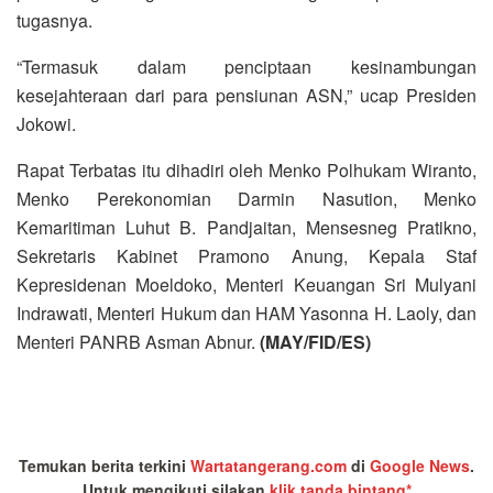
tugasnya.
“Termasuk dalam penciptaan kesinambungan
kesejahteraan dari para pensiunan ASN,” ucap Presiden
Jokowi.
Rapat Terbatas itu dihadiri oleh Menko Polhukam Wiranto,
Menko Perekonomian Darmin Nasution, Menko
Kemaritiman Luhut B. Pandjaitan, Mensesneg Pratikno,
Sekretaris Kabinet Pramono Anung, Kepala Staf
Kepresidenan Moeldoko, Menteri Keuangan Sri Mulyani
Indrawati, Menteri Hukum dan HAM Yasonna H. Laoly, dan
Menteri PANRB Asman Abnur.
(MAY/FID/ES)
Temukan berita terkini
Wartatangerang.com
di
Google News
.
Untuk mengikuti silakan
klik tanda bintang*