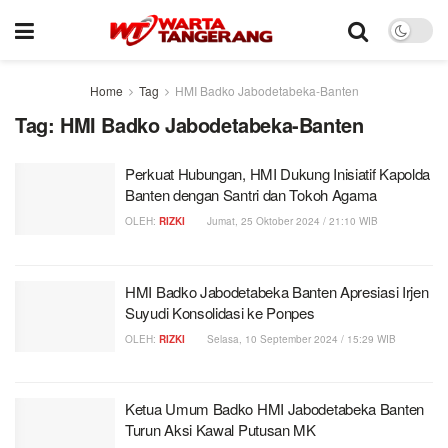
Home
Tag
HMI Badko Jabodetabeka-Banten
Tag:
HMI Badko Jabodetabeka-Banten
Perkuat Hubungan, HMI Dukung Inisiatif Kapolda
Banten dengan Santri dan Tokoh Agama
OLEH:
RIZKI
Jumat, 25 Oktober 2024 / 21:10 WIB
HMI Badko Jabodetabeka Banten Apresiasi Irjen
Suyudi Konsolidasi ke Ponpes
OLEH:
RIZKI
Selasa, 10 September 2024 / 15:29 WIB
Ketua Umum Badko HMI Jabodetabeka Banten
Turun Aksi Kawal Putusan MK