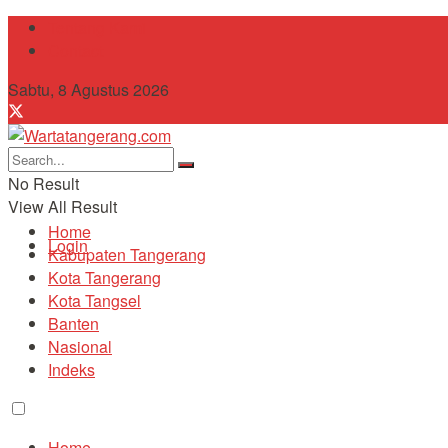
Tentang Kami
Contact
Sabtu, 8 Agustus 2026
No Result
View All Result
Home
Login
Kabupaten Tangerang
Kota Tangerang
Kota Tangsel
Banten
Nasional
Indeks
Home