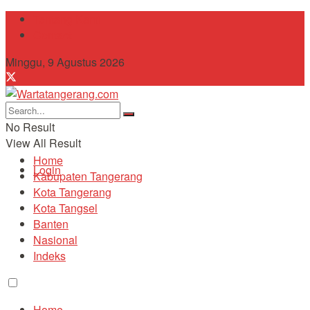
Tentang Kami
Contact
Minggu, 9 Agustus 2026
No Result
View All Result
Home
Login
Kabupaten Tangerang
Kota Tangerang
Kota Tangsel
Banten
Nasional
Indeks
Home