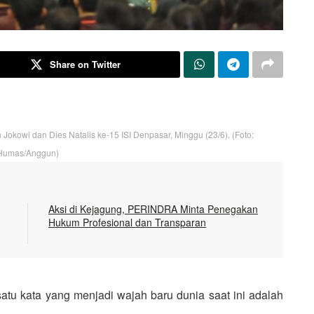
Share on Twitter
Jokowi dan Dies Natalis ke-15 ISI Denpasar, Minggu (23/6). (Foto:
Humas/Anggun)
Aksi di Kejagung, PERINDRA Minta Penegakan
Hukum Profesional dan Transparan
tu kata yang menjadi wajah baru dunia saat ini adalah