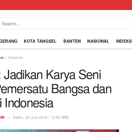
NGERANG
KOTA TANGSEL
BANTEN
NASIONAL
INDEKS
me
Nasional
: Jadikan Karya Seni
 Pemersatu Bangsa dan
i Indonesia
OM
Sabtu, 23 Juni 2018 / 13:56 WIB