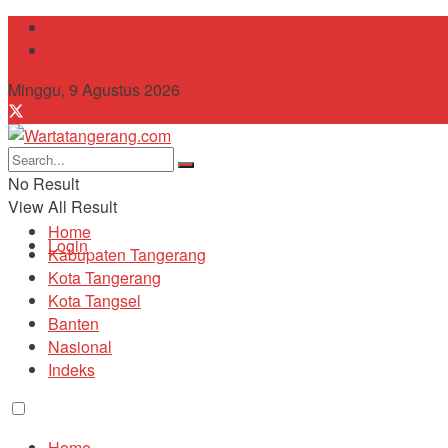
Tentang Kami
Contact
Minggu, 9 Agustus 2026
No Result
View All Result
Home
Login
Kabupaten Tangerang
Kota Tangerang
Kota Tangsel
Banten
Nasional
Indeks
Home