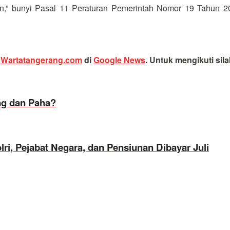
kan,” bunyi Pasal 11 Peraturan Pemerintah Nomor 19 Tahun
i
Wartatangerang.com
di
Google News
.
Untuk mengikuti sil
ng dan Paha?
ri, Pejabat Negara, dan Pensiunan Dibayar Juli