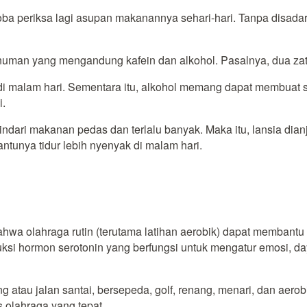
oba periksa lagi asupan makanannya sehari-hari. Tanpa disada
minuman yang mengandung kafein dan alkohol. Pasalnya, dua z
 di malam hari. Sementara itu, alkohol memang dapat membuat
i.
indari makanan pedas dan terlalu banyak. Maka itu, lansia di
ntunya tidur lebih nyenyak di malam hari.
wa olahraga rutin (terutama latihan aerobik) dapat membantu m
si hormon serotonin yang berfungsi untuk mengatur emosi, day
g atau jalan santai, bersepeda, golf, renang, menari, dan aero
 olahraga yang tepat.