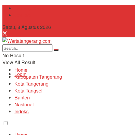
Tentang Kami
Contact
Sabtu, 8 Agustus 2026
No Result
View All Result
Home
Login
Kabupaten Tangerang
Kota Tangerang
Kota Tangsel
Banten
Nasional
Indeks
Home