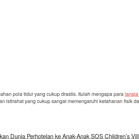
han pola tidur yang cukup drastis. Itulah mengapa para
lansia
an istirahat yang cukup sangat memengaruhi ketahanan fisik d
kan Dunia Perhotelan ke Anak-Anak SOS Children’s Vil