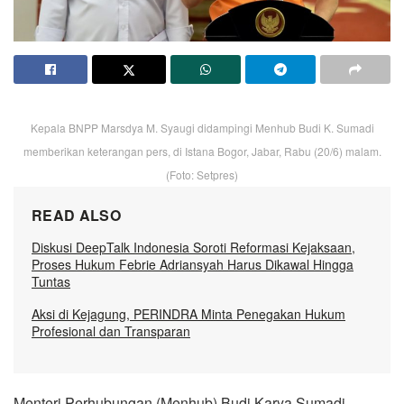
Kepala BNPP Marsdya M. Syaugi didampingi Menhub Budi K. Sumadi
memberikan keterangan pers, di Istana Bogor, Jabar, Rabu (20/6) malam.
(Foto: Setpres)
READ ALSO
Diskusi DeepTalk Indonesia Soroti Reformasi Kejaksaan,
Proses Hukum Febrie Adriansyah Harus Dikawal Hingga
Tuntas
Aksi di Kejagung, PERINDRA Minta Penegakan Hukum
Profesional dan Transparan
Menteri Perhubungan (Menhub) Budi Karya Sumadi