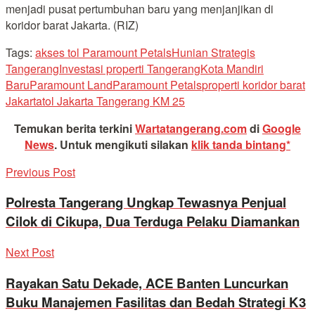
menjadi pusat pertumbuhan baru yang menjanjikan di
koridor barat Jakarta. (RIZ)
Tags:
akses tol Paramount Petals
Hunian Strategis
Tangerang
Investasi properti Tangerang
Kota Mandiri
Baru
Paramount Land
Paramount Petals
properti koridor barat
Jakarta
tol Jakarta Tangerang KM 25
Temukan berita terkini
Wartatangerang.com
di
Google
News
.
Untuk mengikuti silakan
klik tanda bintang*
Previous Post
Polresta Tangerang Ungkap Tewasnya Penjual
Cilok di Cikupa, Dua Terduga Pelaku Diamankan
Next Post
Rayakan Satu Dekade, ACE Banten Luncurkan
Buku Manajemen Fasilitas dan Bedah Strategi K3