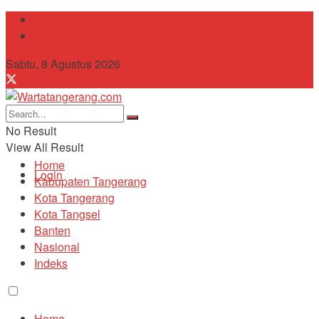
Tentang Kami
Contact
Sabtu, 8 Agustus 2026
No Result
View All Result
Home
Login
Kabupaten Tangerang
Kota Tangerang
Kota Tangsel
Banten
Nasional
Indeks
Home