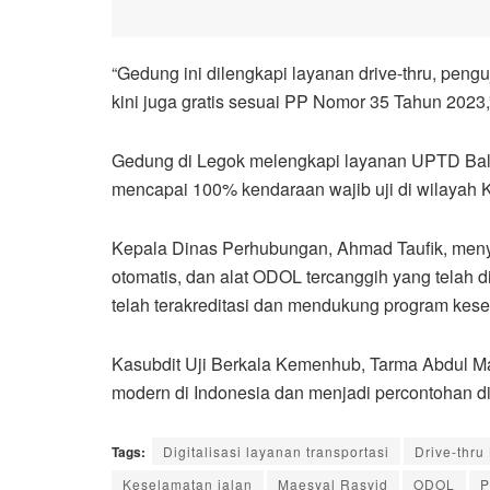
“Gedung ini dilengkapi layanan drive-thru, pengu
kini juga gratis sesuai PP Nomor 35 Tahun 2023,
Gedung di Legok melengkapi layanan UPTD Balar
mencapai 100% kendaraan wajib uji di wilayah
Kepala Dinas Perhubungan, Ahmad Taufik, menyebu
otomatis, dan alat ODOL tercanggih yang telah di
telah terakreditasi dan mendukung program kese
Kasubdit Uji Berkala Kemenhub, Tarma Abdul Man
modern di Indonesia dan menjadi percontohan di
Tags:
Digitalisasi layanan transportasi
Drive-thru
Keselamatan jalan
Maesyal Rasyid
ODOL
P