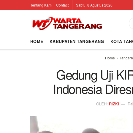
Tentang Kami
Contact
Sabtu, 8 Agustus 2026
HOME
KABUPATEN TANGERANG
KOTA TA
Home
Tanger
Gedung Uji KIR
Indonesia Dire
OLEH:
RIZKI
Ra