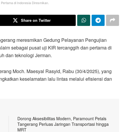
l Pertama di Indonesia Diresmikan.
Share on Twitter
ngerang meresmikan Gedung Pelayanan Pengujian
aim sebagai pusat uji KIR tercanggih dan pertama di
uh dan teknologi Jerman.
erang Moch. Maesyal Rasyid, Rabu (30/4/2025), yang
katkan keselamatan lalu lintas melalui efisiensi dan
Dorong Aksesibilitas Modern, Paramount Petals
Tangerang Perluas Jaringan Transportasi hingga
MRT