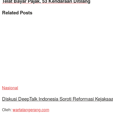
Telat Bayar Pajak, 53 Kendaraan Ditilang
Related
Posts
Nasional
Diskusi DeepTalk Indonesia Soroti Reformasi Kejaks
Oleh:
wartatangerang.com