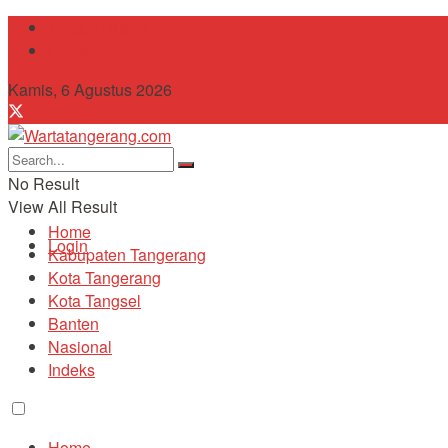
Tentang Kami
Contact
Kamis, 6 Agustus 2026
No Result
View All Result
Home
Login
Kabupaten Tangerang
Kota Tangerang
Kota Tangsel
Banten
Nasional
Indeks
Home