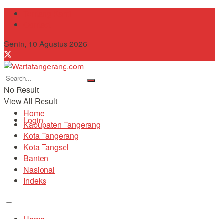
Tentang Kami
Contact
Senin, 10 Agustus 2026
No Result
View All Result
Home
Login
Kabupaten Tangerang
Kota Tangerang
Kota Tangsel
Banten
Nasional
Indeks
Home