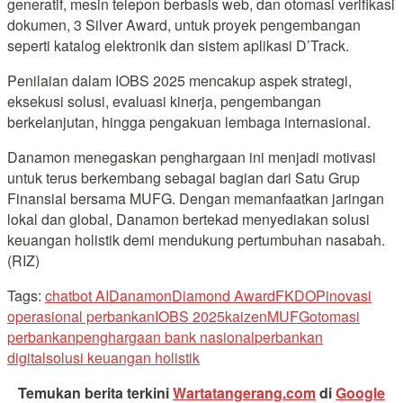
generatif, mesin telepon berbasis web, dan otomasi verifikasi
dokumen, 3 Silver Award, untuk proyek pengembangan
seperti katalog elektronik dan sistem aplikasi D’Track.
Penilaian dalam IOBS 2025 mencakup aspek strategi,
eksekusi solusi, evaluasi kinerja, pengembangan
berkelanjutan, hingga pengakuan lembaga internasional.
Danamon menegaskan penghargaan ini menjadi motivasi
untuk terus berkembang sebagai bagian dari Satu Grup
Finansial bersama MUFG. Dengan memanfaatkan jaringan
lokal dan global, Danamon bertekad menyediakan solusi
keuangan holistik demi mendukung pertumbuhan nasabah.
(RIZ)
Tags:
chatbot AI
Danamon
Diamond Award
FKDOP
inovasi
operasional perbankan
IOBS 2025
kaizen
MUFG
otomasi
perbankan
penghargaan bank nasional
perbankan
digital
solusi keuangan holistik
Temukan berita terkini
Wartatangerang.com
di
Google