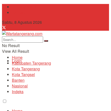
Tentang Kami
Contact
Sabtu, 8 Agustus 2026
No Result
View All Result
Home
Login
Kabupaten Tangerang
Kota Tangerang
Kota Tangsel
Banten
Nasional
Indeks
Home