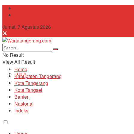
Tentang Kami
Contact
Jumat, 7 Agustus 2026
No Result
View All Result
Home
Login
Kabupaten Tangerang
Kota Tangerang
Kota Tangsel
Banten
Nasional
Indeks
Home