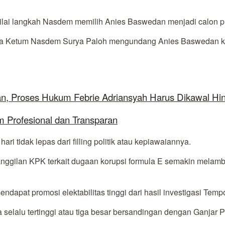
ai langkah Nasdem memilih Anies Baswedan menjadi calon pres
Ketum Nasdem Surya Paloh mengundang Anies Baswedan ke kant
aan, Proses Hukum Febrie Adriansyah Harus Dikawal Hi
 Profesional dan Transparan
i tidak lepas dari filling politik atau kepiawaiannya.
manggilan KPK terkait dugaan korupsi formula E semakin mela
pat promosi elektabilitas tinggi dari hasil investigasi Tempo
a selalu tertinggi atau tiga besar bersandingan dengan Ganja