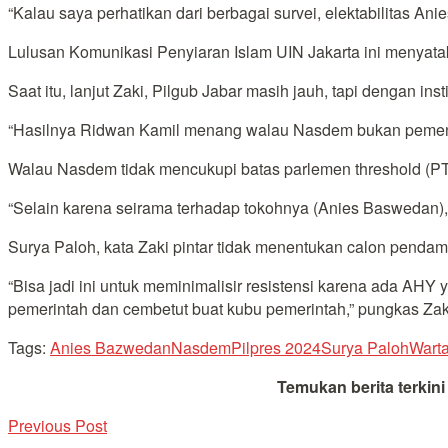
“Kalau saya perhatikan dari berbagai survei, elektabilitas Anie
Lulusan Komunikasi Penyiaran Islam UIN Jakarta ini menyata
Saat itu, lanjut Zaki, Pilgub Jabar masih jauh, tapi dengan 
“Hasilnya Ridwan Kamil menang walau Nasdem bukan pemenang
Walau Nasdem tidak mencukupi batas parlemen threshold (P
“Selain karena seirama terhadap tokohnya (Anies Baswedan)
Surya Paloh, kata Zaki pintar tidak menentukan calon pendam
“Bisa jadi ini untuk meminimalisir resistensi karena ada AH
pemerintah dan cembetut buat kubu pemerintah,” pungkas Zaki
Tags:
Anies Bazwedan
Nasdem
Pilpres 2024
Surya Paloh
Wart
Temukan berita terkin
Previous Post