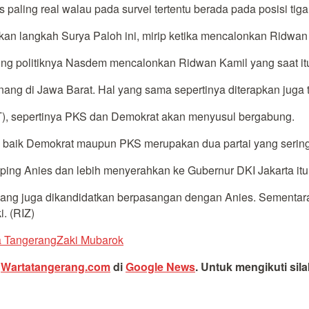
s paling real walau pada survei tertentu berada pada posisi tiga,
kan langkah Surya Paloh ini, mirip ketika mencalonkan Ridwan
insting politiknya Nasdem mencalonkan Ridwan Kamil yang saat i
 di Jawa Barat. Hal yang sama sepertinya diterapkan juga t
T), sepertinya PKS dan Demokrat akan menyusul bergabung.
, baik Demokrat maupun PKS merupakan dua partai yang sering
ping Anies dan lebih menyerahkan ke Gubernur DKI Jakarta itu
Y yang juga dikandidatkan berpasangan dengan Anies. Sementara
. (RIZ)
a Tangerang
Zaki Mubarok
i
Wartatangerang.com
di
Google News
.
Untuk mengikuti sil