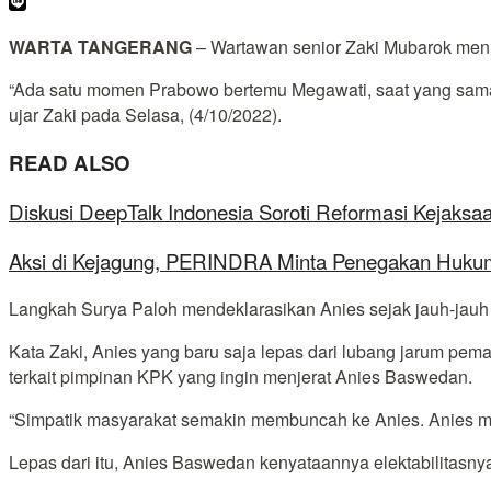
WARTA TANGERANG
– Wartawan senior Zaki Mubarok menil
“Ada satu momen Prabowo bertemu Megawati, saat yang sama 
ujar Zaki pada Selasa, (4/10/2022).
READ ALSO
Diskusi DeepTalk Indonesia Soroti Reformasi Kejaks
Aksi di Kejagung, PERINDRA Minta Penegakan Hukum
Langkah Surya Paloh mendeklarasikan Anies sejak jauh-jauh har
Kata Zaki, Anies yang baru saja lepas dari lubang jarum pe
terkait pimpinan KPK yang ingin menjerat Anies Baswedan.
“Simpatik masyarakat semakin membuncah ke Anies. Anies menda
Lepas dari itu, Anies Baswedan kenyataannya elektabilitasny