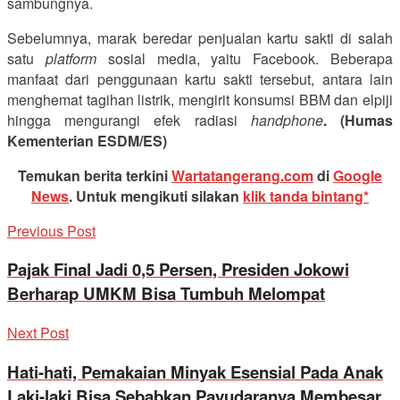
sambungnya.
Sebelumnya, marak beredar penjualan kartu sakti di salah
satu
platform
sosial media, yaitu Facebook. Beberapa
manfaat dari penggunaan kartu sakti tersebut, antara lain
menghemat tagihan listrik, mengirit konsumsi BBM dan elpiji
hingga mengurangi efek radiasi
handphone
. (Humas
Kementerian ESDM/ES)
Temukan berita terkini
Wartatangerang.com
di
Google
News
.
Untuk mengikuti silakan
klik tanda bintang*
Previous Post
Pajak Final Jadi 0,5 Persen, Presiden Jokowi
Berharap UMKM Bisa Tumbuh Melompat
Next Post
Hati-hati, Pemakaian Minyak Esensial Pada Anak
Laki-laki Bisa Sebabkan Payudaranya Membesar