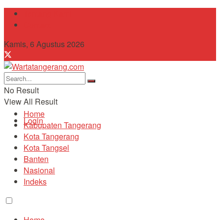
Tentang Kami
Contact
Kamis, 6 Agustus 2026
No Result
View All Result
Home
Login
Kabupaten Tangerang
Kota Tangerang
Kota Tangsel
Banten
Nasional
Indeks
Home