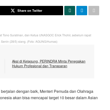
Share on Twitter
t Tono Suratman, dan Ketua UNASGOC Erick Thohir, sebelum rapat
a, Senin (28/5) siang. (Foto: AGUNG/Humas)
Aksi di Kejagung, PERINDRA Minta Penegakan
Hukum Profesional dan Transparan
 berjalan dengan baik, Menteri Pemuda dan Olahraga
ndonesia akan bisa mencapai target 10 besar dalam Asian