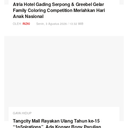
Atria Hotel Gading Serpong & Greebel Gelar
Family Coloring Competition Meriahkan Hari
Anak Nasional
OLEH:
RIZKI
Senin, 3 Agustus 2026 / 13:32 WIB
GAYA HIDUP
Tangcity Mall Rayakan Ulang Tahun ke-15
“1n5pirations”, Ada Konser Rony Parulian