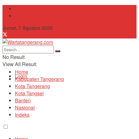
Tentang Kami
Contact
Jumat, 7 Agustus 2026
No Result
View All Result
Home
Login
Kabupaten Tangerang
Kota Tangerang
Kota Tangsel
Banten
Nasional
Indeks
Home