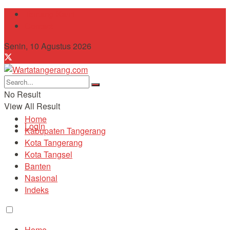
Tentang Kami
Contact
Senin, 10 Agustus 2026
No Result
View All Result
Home
Login
Kabupaten Tangerang
Kota Tangerang
Kota Tangsel
Banten
Nasional
Indeks
Home