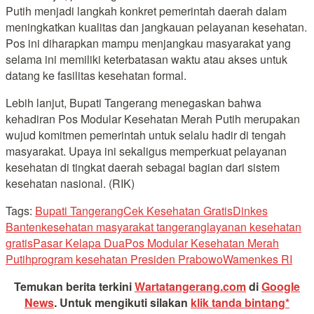
Putih menjadi langkah konkret pemerintah daerah dalam
meningkatkan kualitas dan jangkauan pelayanan kesehatan.
Pos ini diharapkan mampu menjangkau masyarakat yang
selama ini memiliki keterbatasan waktu atau akses untuk
datang ke fasilitas kesehatan formal.
Lebih lanjut, Bupati Tangerang menegaskan bahwa
kehadiran Pos Modular Kesehatan Merah Putih merupakan
wujud komitmen pemerintah untuk selalu hadir di tengah
masyarakat. Upaya ini sekaligus memperkuat pelayanan
kesehatan di tingkat daerah sebagai bagian dari sistem
kesehatan nasional. (RIK)
Tags:
Bupati Tangerang
Cek Kesehatan Gratis
Dinkes
Banten
kesehatan masyarakat tangerang
layanan kesehatan
gratis
Pasar Kelapa Dua
Pos Modular Kesehatan Merah
Putih
program kesehatan Presiden Prabowo
Wamenkes RI
Temukan berita terkini
Wartatangerang.com
di
Google
News
.
Untuk mengikuti silakan
klik tanda bintang*