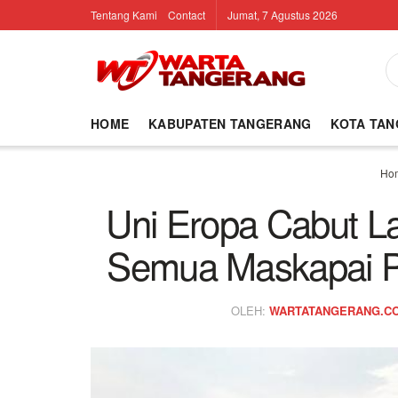
Tentang Kami
Contact
Jumat, 7 Agustus 2026
HOME
KABUPATEN TANGERANG
KOTA TA
Ho
Uni Eropa Cabut L
Semua Maskapai P
OLEH:
WARTATANGERANG.C