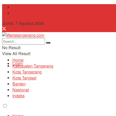
Tentang Kami
Contact
Jumat, 7 Agustus 2026
No Result
View All Result
Home
Login
Kabupaten Tangerang
Kota Tangerang
Kota Tangsel
Banten
Nasional
Indeks
Home