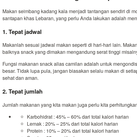
Makan seimbang kadang kala menjadi tantangan sendiri di mo
santapan khas Lebaran, yang perlu Anda lakukan adalah memil
1. Tepat jadwal
Makanlah sesuai jadwal makan seperti di hari-hari lain. Maka
baiknya snack yang dimakan mengandung serat tinggi misal
Fungsi makanan snack alias camilan adalah untuk mengondisi
besar. Tidak lupa pula, jangan biasakan selalu makan di se
sehat dan aman.
2. Tepat jumlah
Jumlah makanan yang kita makan juga perlu kita perhitungkan
Karbohidrat
: 45% – 60% dari total kalori harian
Lemak
: 20% – 25% dari total kalori harian
Protein
: 10% – 20% dari total kalori harian