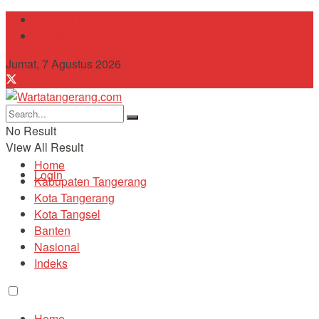
Tentang Kami
Contact
Jumat, 7 Agustus 2026
No Result
View All Result
Home
Login
Kabupaten Tangerang
Kota Tangerang
Kota Tangsel
Banten
Nasional
Indeks
Home