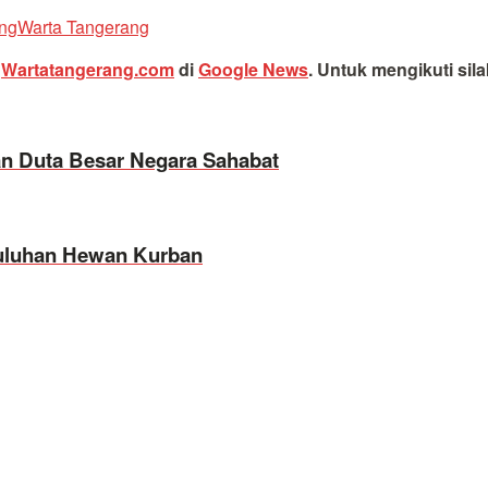
ng
Warta Tangerang
i
Wartatangerang.com
di
Google News
.
Untuk mengikuti sil
an Duta Besar Negara Sahabat
Puluhan Hewan Kurban