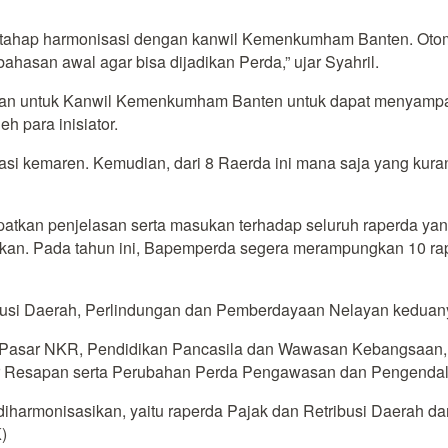
 tahap harmonisasi dengan kanwil Kemenkumham Banten. Otomat
hasan awal agar bisa dijadikan Perda,” ujar Syahril.
an untuk Kanwil Kemenkumham Banten untuk dapat menyampaik
h para inisiator.
tasi kemaren. Kemudian, dari 8 Raerda ini mana saja yang kuran
patkan penjelasan serta masukan terhadap seluruh raperda ya
apkan. Pada tahun ini, Bapemperda segera merampungkan 10 raper
ribusi Daerah, Perlindungan dan Pemberdayaan Nelayan kedua
PD Pasar NKR, Pendidikan Pancasila dan Wawasan Kebangsaan, 
r Resapan serta Perubahan Perda Pengawasan dan Pengendali
h diharmonisasikan, yaitu raperda Pajak dan Retribusi Daera
)