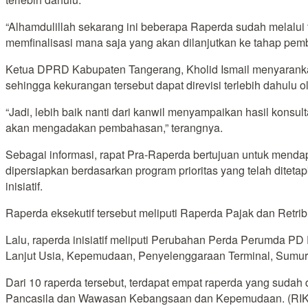
“Alhamdulillah sekarang ini beberapa Raperda sudah melalui
memfinalisasi mana saja yang akan dilanjutkan ke tahap pemba
Ketua DPRD Kabupaten Tangerang, Kholid Ismail menyarank
sehingga kekurangan tersebut dapat direvisi terlebih dahulu ole
“Jadi, lebih baik nanti dari kanwil menyampaikan hasil konsul
akan mengadakan pembahasan,” terangnya.
Sebagai informasi, rapat Pra-Raperda bertujuan untuk menda
dipersiapkan berdasarkan program prioritas yang telah ditet
inisiatif.
Raperda eksekutif tersebut meliputi Raperda Pajak dan Ret
Lalu, raperda inisiatif meliputi Perubahan Perda Perumda 
Lanjut Usia, Kepemudaan, Penyelenggaraan Terminal, Sumu
Dari 10 raperda tersebut, terdapat empat raperda yang suda
Pancasila dan Wawasan Kebangsaan dan Kepemudaan. (RIK