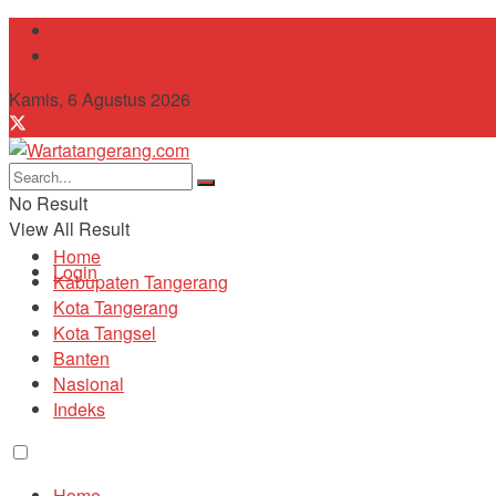
Tentang Kami
Contact
Kamis, 6 Agustus 2026
No Result
View All Result
Home
Login
Kabupaten Tangerang
Kota Tangerang
Kota Tangsel
Banten
Nasional
Indeks
Home