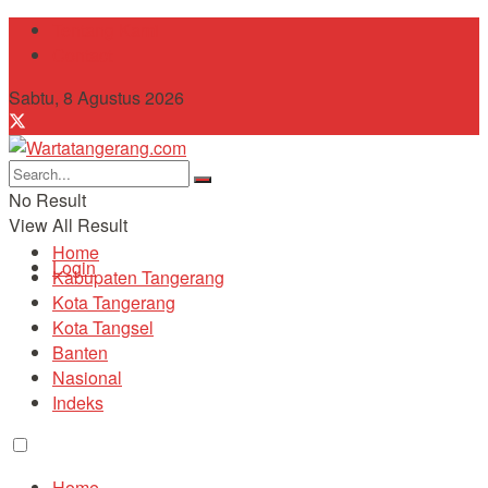
Tentang Kami
Contact
Sabtu, 8 Agustus 2026
No Result
View All Result
Home
Login
Kabupaten Tangerang
Kota Tangerang
Kota Tangsel
Banten
Nasional
Indeks
Home