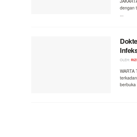
JAKARTA,
dengan t
...
Dokte
Infek
OLEH:
RIZ
WARTA T
terkada
berbuka 