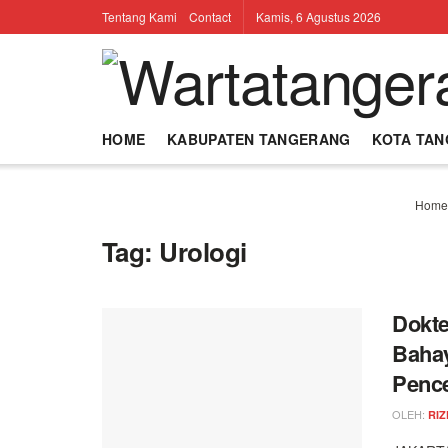
Tentang Kami
Contact
Kamis, 6 Agustus 2026
HOME
KABUPATEN TANGERANG
KOTA TA
Home
Tag:
Urologi
Dokte
Bahay
Penc
OLEH:
RIZ