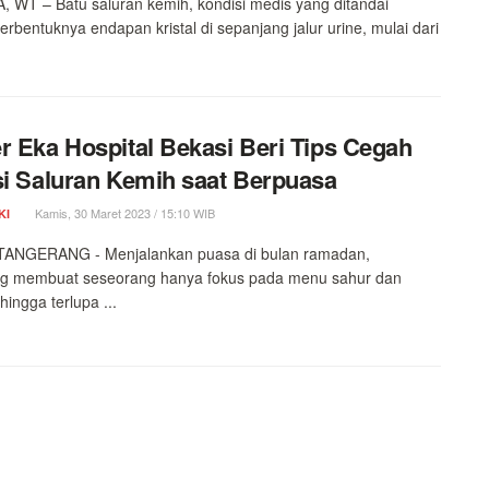
 WT – Batu saluran kemih, kondisi medis yang ditandai
erbentuknya endapan kristal di sepanjang jalur urine, mulai dari
r Eka Hospital Bekasi Beri Tips Cegah
si Saluran Kemih saat Berpuasa
Kamis, 30 Maret 2023 / 15:10 WIB
KI
ANGERANG - Menjalankan puasa di bulan ramadan,
ng membuat seseorang hanya fokus pada menu sahur dan
hingga terlupa ...