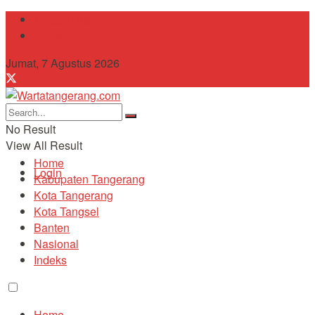
Tentang Kami
Contact
Jumat, 7 Agustus 2026
No Result
View All Result
Home
Login
Kabupaten Tangerang
Kota Tangerang
Kota Tangsel
Banten
Nasional
Indeks
Home