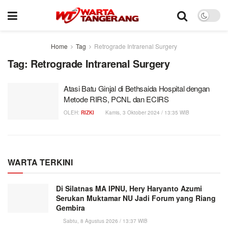
Home
Tag
Retrograde Intrarenal Surgery
Tag:
Retrograde Intrarenal Surgery
Atasi Batu Ginjal di Bethsaida Hospital dengan
Metode RIRS, PCNL dan ECIRS
OLEH:
RIZKI
Kamis, 3 Oktober 2024 / 13:35 WIB
WARTA TERKINI
Di Silatnas MA IPNU, Hery Haryanto Azumi
Serukan Muktamar NU Jadi Forum yang Riang
Gembira
Sabtu, 8 Agustus 2026 / 13:37 WIB