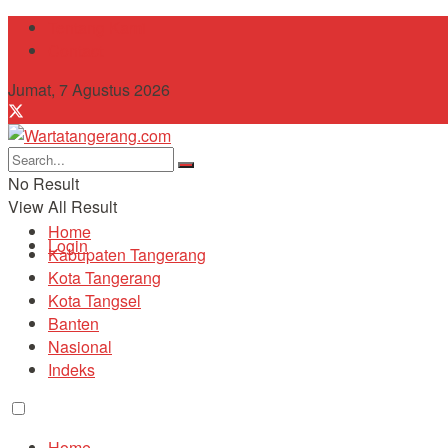
Tentang Kami
Contact
Jumat, 7 Agustus 2026
No Result
View All Result
Home
Login
Kabupaten Tangerang
Kota Tangerang
Kota Tangsel
Banten
Nasional
Indeks
Home