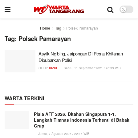
Home
Tag
Polsek Pamarayan
Tag:
Polsek Pamarayan
Asyik Ngibing, Jaipongan Di Pesta Khitanan
Dibubarkan Polisi
OLEH:
RIZKI
Sabtu, 11 September 2021 / 20:33 WIB
WARTA TERKINI
Piala AFF 2026: Ditahan Singapura 1-1,
Langkah Timnas Indonesia Terhenti di Babak
Grup
Jumat, 7 Agustus 2026 / 22:15 WIB