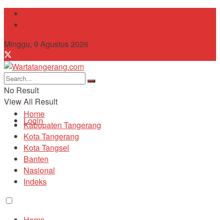
Tentang Kami
Contact
Minggu, 9 Agustus 2026
No Result
View All Result
Home
Login
Kabupaten Tangerang
Kota Tangerang
Kota Tangsel
Banten
Nasional
Indeks
Home