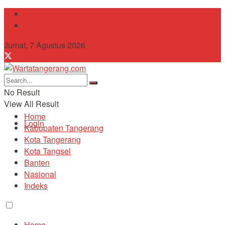
Tentang Kami
Contact
Jumat, 7 Agustus 2026
No Result
View All Result
Home
Login
Kabupaten Tangerang
Kota Tangerang
Kota Tangsel
Banten
Nasional
Indeks
Home