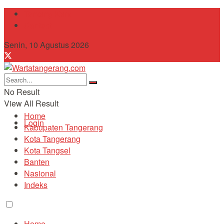
Tentang Kami
Contact
Senin, 10 Agustus 2026
No Result
View All Result
Home
Login
Kabupaten Tangerang
Kota Tangerang
Kota Tangsel
Banten
Nasional
Indeks
Home