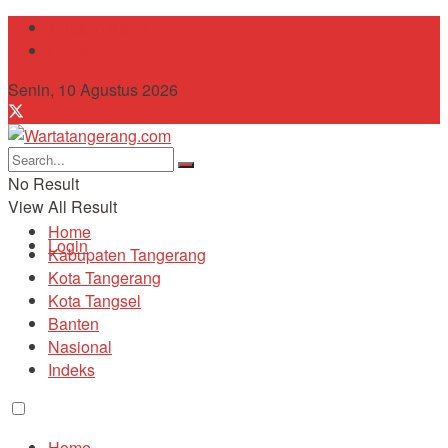
Tentang Kami
Contact
Senin, 10 Agustus 2026
No Result
View All Result
Home
Login
Kabupaten Tangerang
Kota Tangerang
Kota Tangsel
Banten
Nasional
Indeks
Home